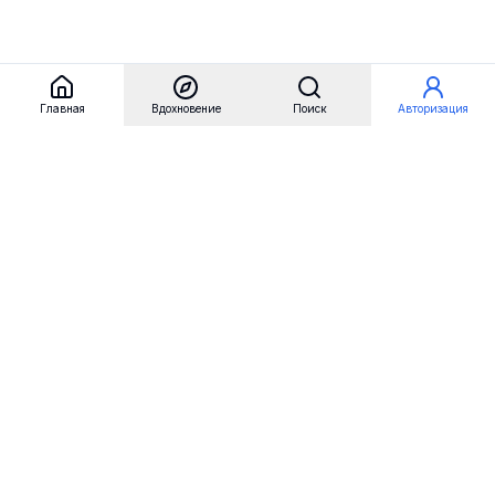
Главная
Вдохновение
Поиск
Авторизация
Referest
Вдохновение
Бренды
Примеры сайтов
Примеры секций
Примеры логотипов
Пользовательские сценарии