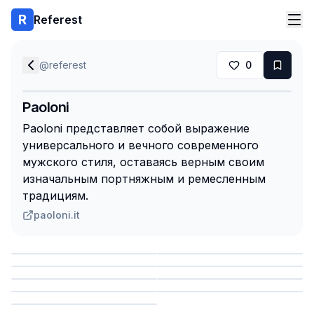
Referest
@
referest
0
Paoloni
Paoloni представляет собой выражение
универсального и вечного современного
мужского стиля, оставаясь верным своим
изначальным портняжным и ремесленным
традициям.
paoloni.it
Сохранить
Сохранить
Сохранить
Сохранить
Сохранить
Сохранить
Сохранить