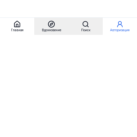
Главная
Вдохновение
Поиск
Авторизация
Referest
Вдохновение
Бренды
Примеры сайтов
Примеры секций
Примеры логотипов
Пользовательские сценарии