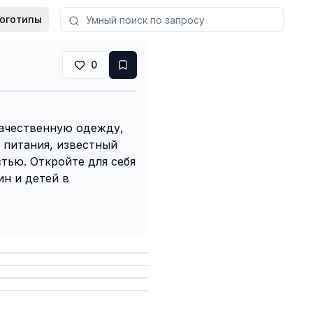
оготипы
0
ачественную одежду,
 питания, известный
тью. Откройте для себя
н и детей в
анить
анить
анить
анить