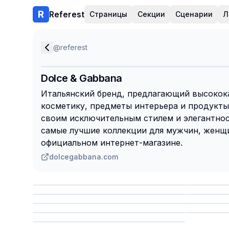
Referest
Страницы
Секции
Сценарии
Л
@
referest
Dolce & Gabbana
Итальянский бренд, предлагающий высокок
косметику, предметы интерьера и продукты
своим исключительным стилем и элегантнос
самые лучшие коллекции для мужчин, женщи
официальном интернет-магазине.
dolcegabbana.com
Сохранить
Сохр
Сохранить
Сохр
Сохр
Сохранить
Сохр