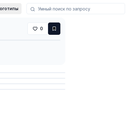
оготипы
0
анить
анить
анить
анить