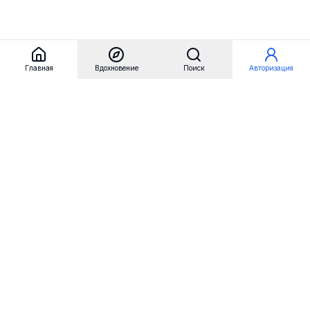
Главная
Вдохновение
Поиск
Авторизация
Referest
Вдохновение
Бренды
Примеры сайтов
Примеры секций
Примеры логотипов
Пользовательские сценарии