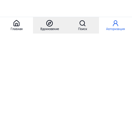
Главная
Вдохновение
Поиск
Авторизация
Referest
Вдохновение
Бренды
Примеры сайтов
Примеры секций
Примеры логотипов
Пользовательские сценарии