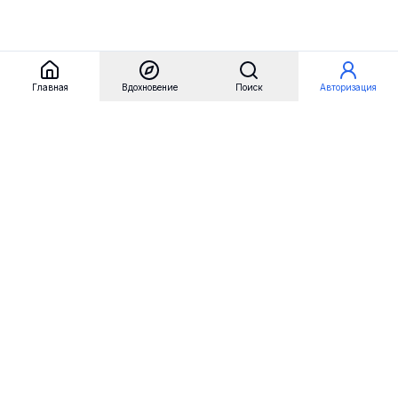
Главная
Вдохновение
Поиск
Авторизация
Referest
Вдохновение
Бренды
Примеры сайтов
Примеры секций
Примеры логотипов
Пользовательские сценарии