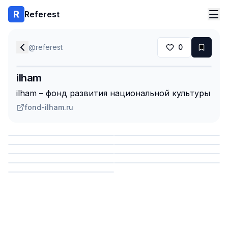
Referest
@
referest
0
ilham
ilham – фонд развития национальной культуры
fond-ilham.ru
Сохранить
Сохранить
Сохранить
Сохранить
Сохранить
Сохранить
Сохранить
Сохранить