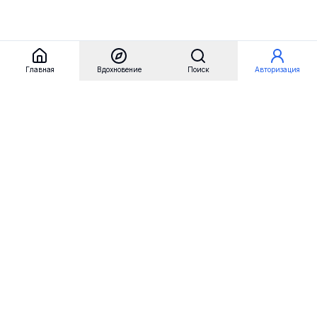
Главная
Вдохновение
Поиск
Авторизация
Referest
Вдохновение
Бренды
Примеры сайтов
Примеры секций
Примеры логотипов
Пользовательские сценарии