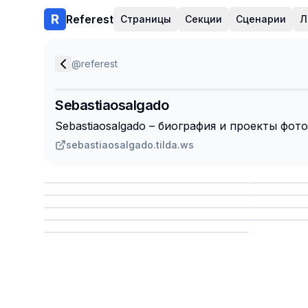
Referest
Страницы
Секции
Сценарии
Л
@
referest
Sebastiaosalgado
Sebastiaosalgado – биография и проекты фот
sebastiaosalgado.tilda.ws
Сохранить
Сохр
Сохранить
Сохр
Сохр
Сохранить
Сохр
Сохранить