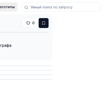
оготипы
0
ографа
анить
анить
анить
анить