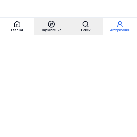
Главная
Вдохновение
Поиск
Авторизация
Referest
Вдохновение
Бренды
Примеры сайтов
Примеры секций
Примеры логотипов
Пользовательские сценарии