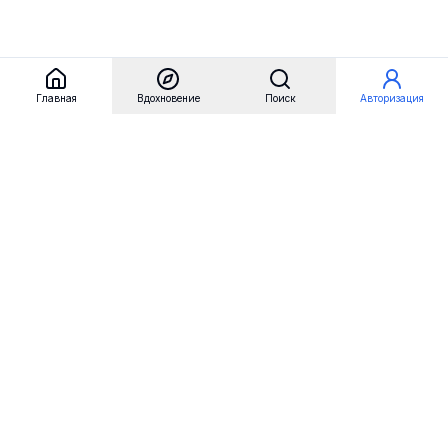
Главная
Вдохновение
Поиск
Авторизация
Referest
Вдохновение
Бренды
Примеры сайтов
Примеры секций
Примеры логотипов
Пользовательские сценарии