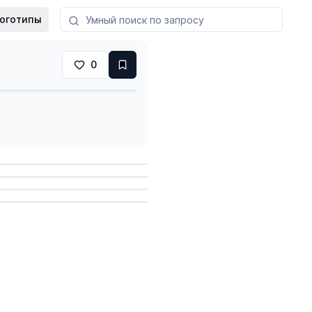
оготипы
0
анить
анить
анить
анить