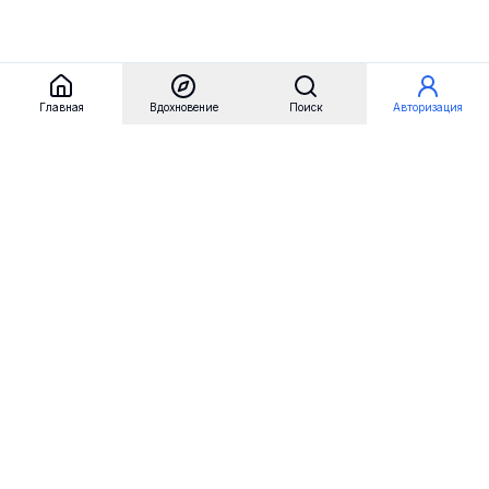
Главная
Вдохновение
Поиск
Авторизация
Referest
Вдохновение
Бренды
Примеры сайтов
Примеры секций
Примеры логотипов
Пользовательские сценарии