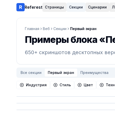
Referest
Страницы
Секции
Сценарии
Л
Главная
Веб
Секции
Первый экран
Примеры блока «Пе
650+ скриншотов десктопных вер
Все секции
Первый экран
Преимущества
Индустрия
Стиль
Цвет
Техн
Список референсов
Сохранить
Сохранить
Сохранить