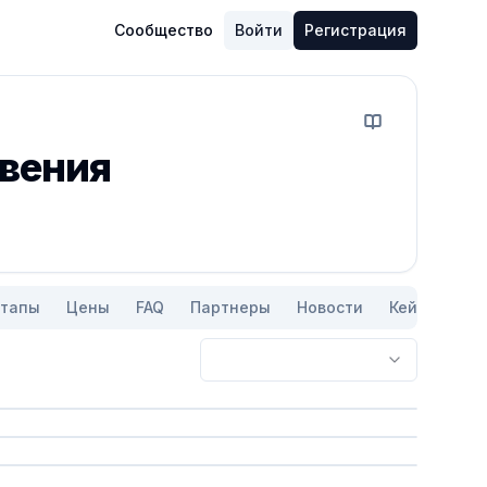
Сообщество
Войти
Регистрация
Начать обучени
вения
тапы
Цены
FAQ
Партнеры
Новости
Кейсы
Ко
Сохранить
Сохранить