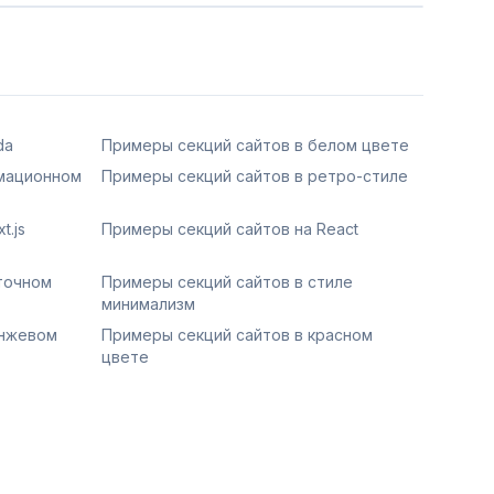
Сохранить
da
Примеры секций сайтов в белом цвете
имационном
Примеры секций сайтов в ретро-стиле
t.js
Примеры секций сайтов на React
точном
Примеры секций сайтов в стиле
минимализм
анжевом
Примеры секций сайтов в красном
цвете