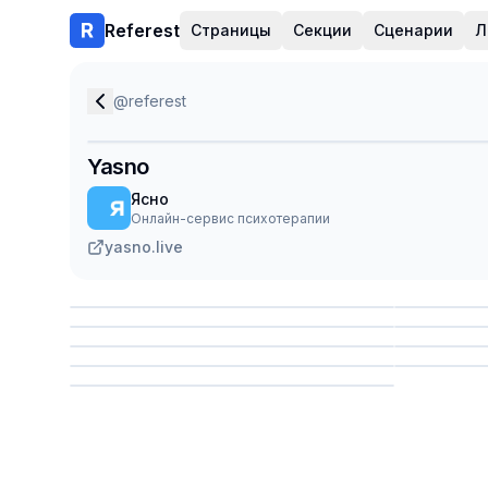
Referest
Страницы
Секции
Сценарии
Л
@
referest
Yasno
Ясно
Онлайн-сервис психотерапии
yasno.live
Сохранить
Сохр
Сохранить
Сохр
Сохр
Сохранить
Сохр
Сохранить