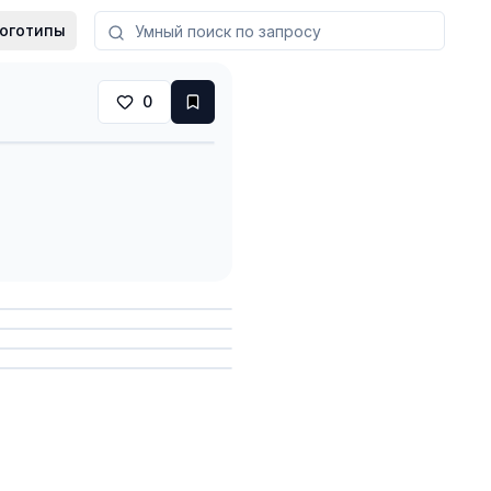
оготипы
0
анить
анить
анить
анить