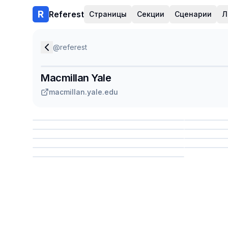
Referest
Страницы
Секции
Сценарии
Л
@
referest
Macmillan Yale
macmillan.yale.edu
Сохранить
Сохр
Сохранить
Сохр
Сохр
Сохранить
Сохр
Сохранить