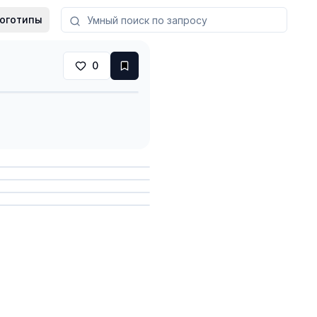
оготипы
0
анить
анить
анить
анить