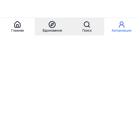
Главная
Вдохновение
Поиск
Авторизация
Referest
Вдохновение
Бренды
Примеры сайтов
Примеры секций
Примеры логотипов
Пользовательские сценарии