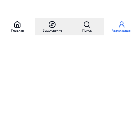
Главная
Вдохновение
Поиск
Авторизация
Referest
Вдохновение
Бренды
Примеры сайтов
Примеры секций
Примеры логотипов
Пользовательские сценарии