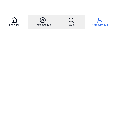
Главная
Вдохновение
Поиск
Авторизация
Referest
Вдохновение
Бренды
Примеры сайтов
Примеры секций
Примеры логотипов
Пользовательские сценарии