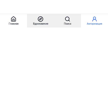
Главная
Вдохновение
Поиск
Авторизация
Referest
Вдохновение
Бренды
Примеры сайтов
Примеры секций
Примеры логотипов
Пользовательские сценарии