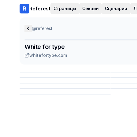
Referest
Страницы
Секции
Сценарии
Л
@
referest
White for type
whitefortype.com
Сохранить
Сохр
Сохранить
Сохр
Сохр
Сохранить
Сохр
Сохранить