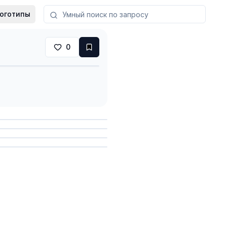
оготипы
0
анить
анить
анить
анить