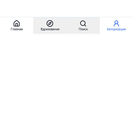
Главная
Вдохновение
Поиск
Авторизация
Referest
Вдохновение
Бренды
Примеры сайтов
Примеры секций
Примеры логотипов
Пользовательские сценарии