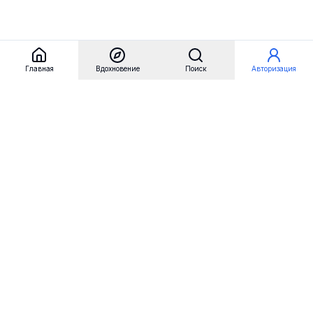
Главная
Вдохновение
Поиск
Авторизация
Referest
Вдохновение
Бренды
Примеры сайтов
Примеры секций
Примеры логотипов
Пользовательские сценарии