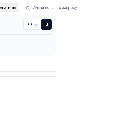
оготипы
0
анить
анить
анить
анить