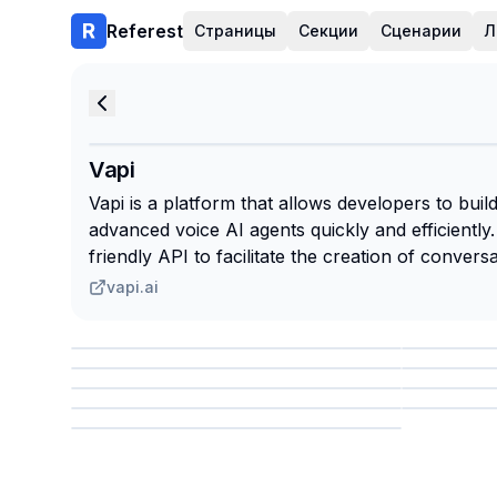
Referest
Страницы
Секции
Сценарии
Л
Vapi
Vapi is a platform that allows developers to build
advanced voice AI agents quickly and efficiently.
friendly API to facilitate the creation of conversa
vapi.ai
Сохранить
Сохр
Сохранить
Сохр
Сохр
Сохранить
Сохр
Сохранить