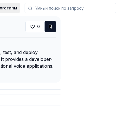
оготипы
0
, test, and deploy
 It provides a developer-
tional voice applications.
анить
анить
анить
анить