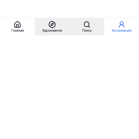
Главная
Вдохновение
Поиск
Авторизация
Referest
Вдохновение
Бренды
Примеры сайтов
Примеры секций
Примеры логотипов
Пользовательские сценарии