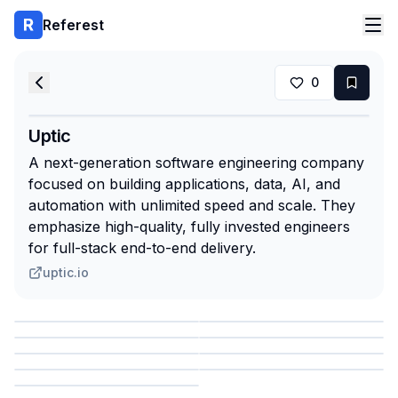
Referest
0
Uptic
A next-generation software engineering company
focused on building applications, data, AI, and
automation with unlimited speed and scale. They
emphasize high-quality, fully invested engineers
for full-stack end-to-end delivery.
uptic.io
Сохранить
Сохранить
Сохранить
Сохранить
Сохранить
Сохранить
Сохранить