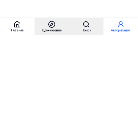
Главная
Вдохновение
Поиск
Авторизация
Referest
Вдохновение
Бренды
Примеры сайтов
Примеры секций
Примеры логотипов
Пользовательские сценарии