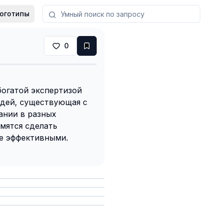
оготипы
0
богатой экспертизой
идей, существующая с
пании в разных
мятся сделать
е эффективными.
анить
анить
анить
анить