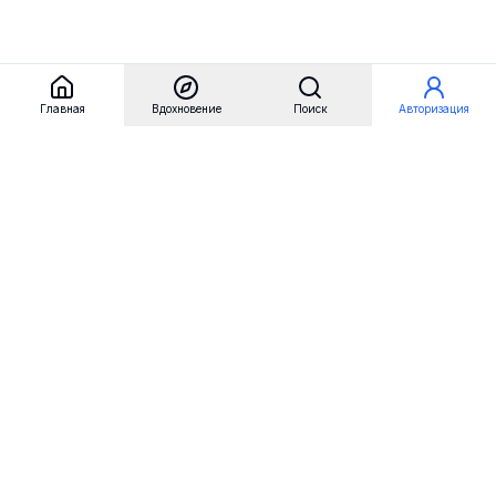
Главная
Вдохновение
Поиск
Авторизация
Referest
Вдохновение
Бренды
Примеры сайтов
Примеры секций
Примеры логотипов
Пользовательские сценарии