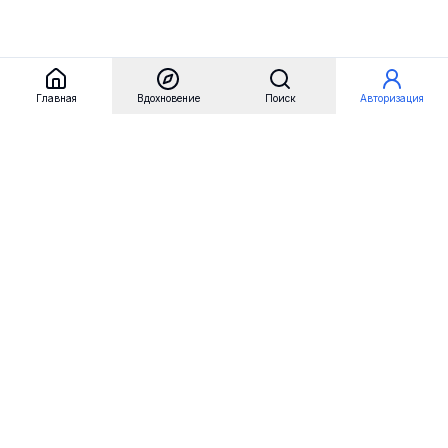
Главная
Вдохновение
Поиск
Авторизация
Referest
Вдохновение
Бренды
Примеры сайтов
Примеры секций
Примеры логотипов
Пользовательские сценарии