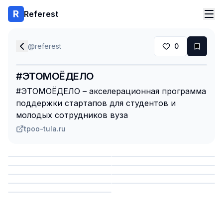
Referest
@
referest
0
#ЭТОМОЁДЕЛО
#ЭТОМОЁДЕЛО – акселерационная программа
поддержки стартапов для студентов и
молодых сотрудников вуза
tpoo-tula.ru
Сохранить
Сохранить
Сохранить
Сохранить
Сохранить
Сохранить
Сохранить
Сохранить