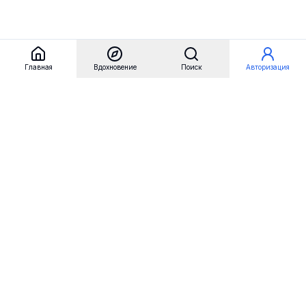
Главная
Вдохновение
Поиск
Авторизация
Referest
Вдохновение
Бренды
Примеры сайтов
Примеры секций
Примеры логотипов
Пользовательские сценарии