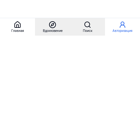
Главная
Вдохновение
Поиск
Авторизация
Referest
Вдохновение
Бренды
Примеры сайтов
Примеры секций
Примеры логотипов
Пользовательские сценарии