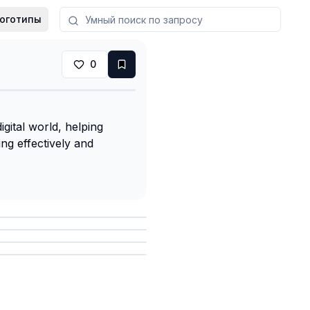
оготипы
0
igital world, helping
ing effectively and
анить
анить
анить
анить