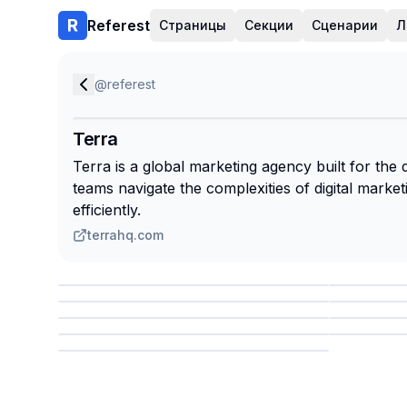
Referest
Страницы
Секции
Сценарии
Л
@
referest
Terra
Terra is a global marketing agency built for the d
teams navigate the complexities of digital market
efficiently.
terrahq.com
Сохранить
Сохр
Сохранить
Сохр
Сохр
Сохранить
Сохр
Сохранить