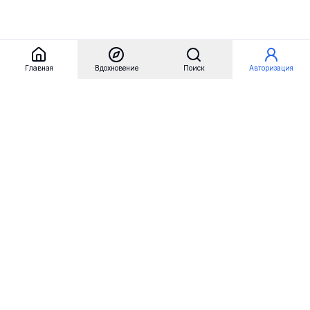
Главная
Вдохновение
Поиск
Авторизация
Referest
Вдохновение
Бренды
Примеры сайтов
Примеры секций
Примеры логотипов
Пользовательские сценарии