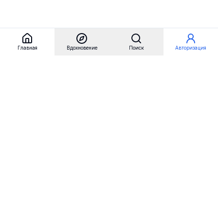
Главная
Вдохновение
Поиск
Авторизация
Referest
Вдохновение
Бренды
Примеры сайтов
Примеры секций
Примеры логотипов
Пользовательские сценарии