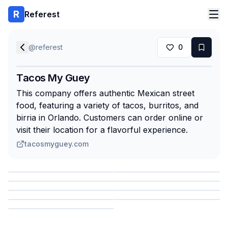
Referest
@
referest
0
Tacos My Guey
This company offers authentic Mexican street
food, featuring a variety of tacos, burritos, and
birria in Orlando. Customers can order online or
visit their location for a flavorful experience.
tacosmyguey.com
Сохранить
Сохранить
Сохранить
Сохранить
Сохранить
Сохранить
Сохранить
Сохранить