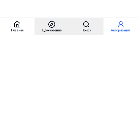
Главная
Вдохновение
Поиск
Авторизация
Referest
Вдохновение
Бренды
Примеры сайтов
Примеры секций
Примеры логотипов
Пользовательские сценарии