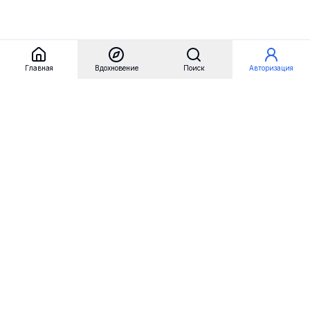
Главная
Вдохновение
Поиск
Авторизация
Referest
Вдохновение
Бренды
Примеры сайтов
Примеры секций
Примеры логотипов
Пользовательские сценарии