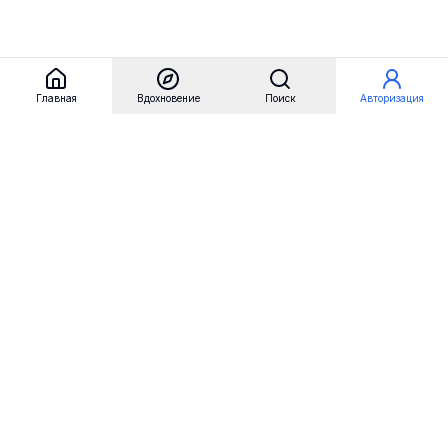
Главная
Вдохновение
Поиск
Авторизация
Referest
Вдохновение
Бренды
Примеры сайтов
Примеры секций
Примеры логотипов
Пользовательские сценарии