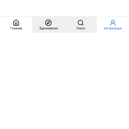
Главная
Вдохновение
Поиск
Авторизация
Referest
Вдохновение
Бренды
Примеры сайтов
Примеры секций
Примеры логотипов
Пользовательские сценарии