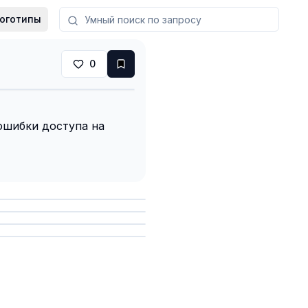
оготипы
0
ошибки доступа на
анить
анить
анить
анить