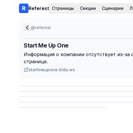
Referest
Страницы
Секции
Сценарии
Л
@
referest
Start Me Up One
Информация о компании отсутствует из-за 
странице.
startmeupone.tilda.ws
Сохранить
Сохр
Сохранить
Сохр
Сохр
Сохранить
Сохр
Сохранить