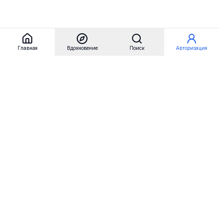
Главная
Вдохновение
Поиск
Авторизация
Referest
Вдохновение
Бренды
Примеры сайтов
Примеры секций
Примеры логотипов
Пользовательские сценарии