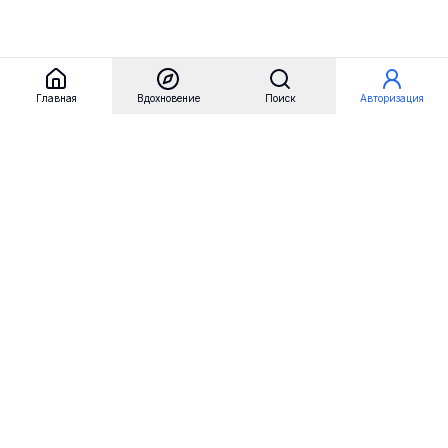
Главная
Вдохновение
Поиск
Авторизация
Referest
Вдохновение
Бренды
Примеры сайтов
Примеры секций
Примеры логотипов
Пользовательские сценарии