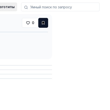
оготипы
0
анить
анить
анить
анить