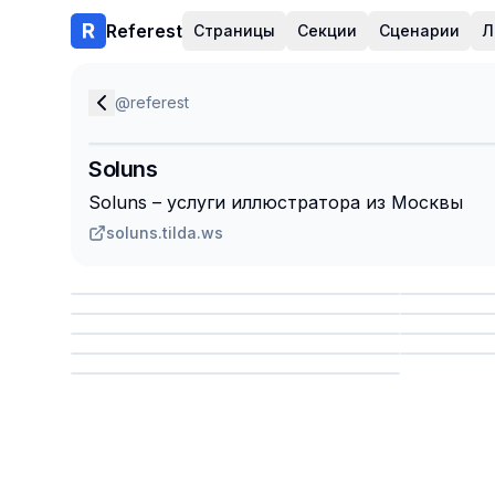
Referest
Страницы
Секции
Сценарии
Л
@
referest
Soluns
Soluns – услуги иллюстратора из Москвы
soluns.tilda.ws
Сохранить
Сохр
Сохранить
Сохр
Сохр
Сохранить
Сохр
Сохранить