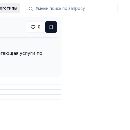
оготипы
0
гающая услуги по
анить
анить
анить
анить