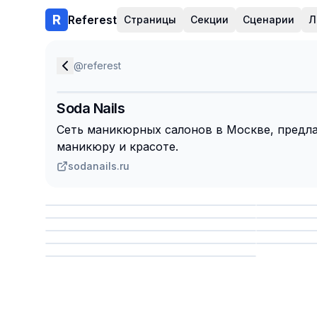
Referest
Страницы
Секции
Сценарии
Л
@
referest
Soda Nails
Сеть маникюрных салонов в Москве, предла
маникюру и красоте.
sodanails.ru
Сохранить
Сохр
Сохранить
Сохр
Сохр
Сохранить
Сохр
Сохранить