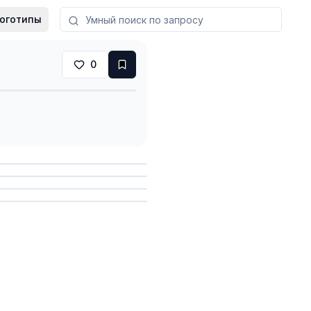
оготипы
0
анить
анить
анить
анить