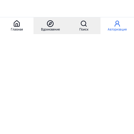
Главная
Вдохновение
Поиск
Авторизация
Referest
Вдохновение
Бренды
Примеры сайтов
Примеры секций
Примеры логотипов
Пользовательские сценарии