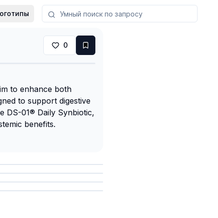
оготипы
0
 aim to enhance both
ned to support digestive
he DS-01® Daily Synbiotic,
temic benefits.
анить
анить
анить
анить