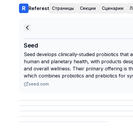
Referest
Страницы
Секции
Сценарии
Л
Seed
Seed develops clinically-studied probiotics that
human and planetary health, with products desig
and overall wellness. Their primary offering is t
which combines probiotics and prebiotics for sys
seed.com
Сохранить
Сохр
Сохранить
Сохр
Сохр
Сохранить
Сохр
Сохранить