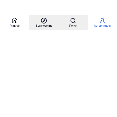
Главная
Вдохновение
Поиск
Авторизация
Referest
Вдохновение
Бренды
Примеры сайтов
Примеры секций
Примеры логотипов
Пользовательские сценарии