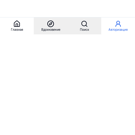
Главная
Вдохновение
Поиск
Авторизация
Referest
Вдохновение
Бренды
Примеры сайтов
Примеры секций
Примеры логотипов
Пользовательские сценарии