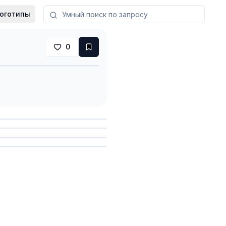
оготипы
0
анить
анить
анить
анить